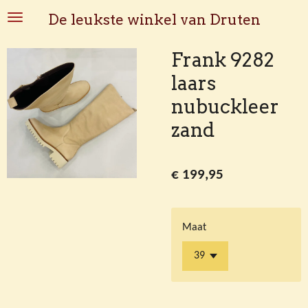
Ga
De leukste winkel van Druten
direct
naar
Frank 9282
de
laars
hoofdinhoud
nubuckleer
zand
€ 199,95
Maat