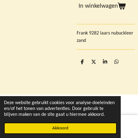
In winkelwagen
Frank 9282 laars nubuckleer
zand
D
D
S
D
e
e
h
e
l
e
a
l
e
l
r
e
n
e
n
Deze website gebruikt cookies voor analyse-doeleinden
© 2021 - 2026 deleukstewinkelvandruten.nl
en/of het tonen van advertenties. Door gebruik te
blijven maken van de site gaat u hiermee akkoord.
Akkoord
Instagram