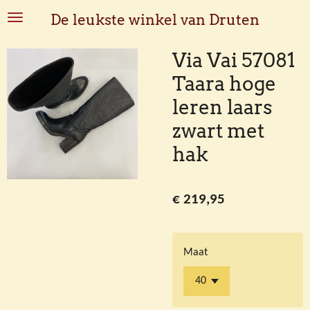
Ga
De leukste winkel van Druten
direct
naar
Via Vai 57081
de
Taara hoge
hoofdinhoud
leren laars
zwart met
hak
€ 219,95
Maat