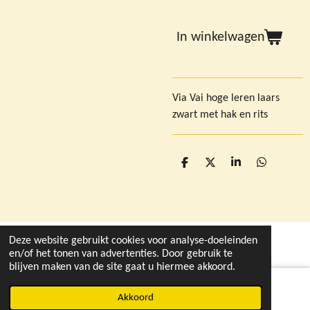
In winkelwagen
Via Vai hoge leren laars
zwart met hak en rits
D
D
S
D
e
e
h
e
l
e
a
l
e
l
r
e
n
e
n
Deze website gebruikt cookies voor analyse-doeleinden
© 2021 - 2026 deleukstewinkelvandruten.nl
en/of het tonen van advertenties. Door gebruik te
blijven maken van de site gaat u hiermee akkoord.
Akkoord
Instagram