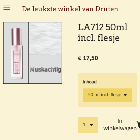
Ga
De leukste winkel van Druten
direct
naar
LA712 50ml
de
incl. flesje
hoofdinhoud
€ 17,50
inhoud
In
winkelwagen