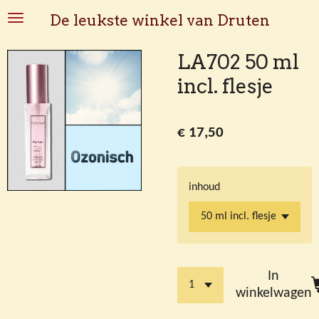
Ga
De leukste winkel van Druten
direct
naar
LA702 50 ml
de
incl. flesje
hoofdinhoud
€ 17,50
inhoud
In
winkelwagen