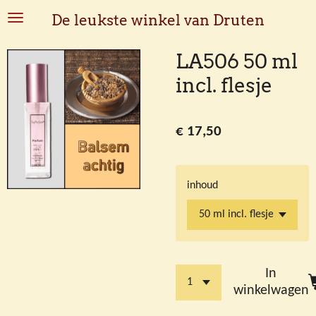
Ga
De leukste winkel van Druten
direct
naar
LA506 50 ml
de
incl. flesje
hoofdinhoud
€ 17,50
inhoud
In
winkelwagen