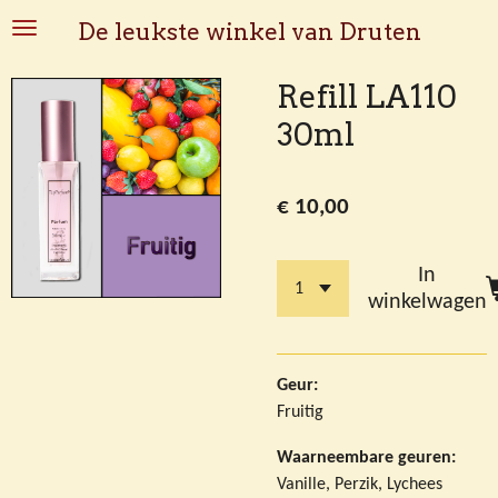
Ga
De leukste winkel van Druten
direct
naar
Refill LA110
de
30ml
hoofdinhoud
€ 10,00
In
winkelwagen
Geur:
Fruitig
Waarneembare geuren:
Vanille, Perzik, Lychees