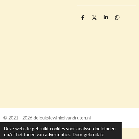
D
D
S
D
e
e
h
e
l
e
a
l
e
l
r
e
n
e
n
© 2021 - 2026 deleukstewinkelvandruten.nl
Deze website gebruikt cookies voor analyse-doeleinden
en/of het tonen van advertenties. Door gebruik te