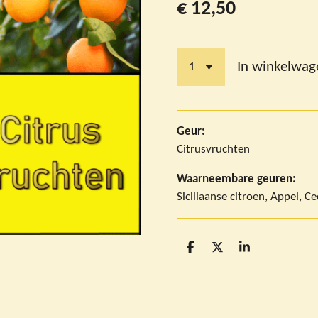
€ 12,50
In winkelwag
Geur:
Citrusvruchten
Waarneembare geuren:
Siciliaanse citroen, Appel, C
D
D
S
e
e
h
l
e
a
e
l
r
n
e