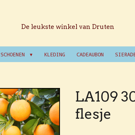
De leukste winkel van Druten
SCHOENEN
KLEDING
CADEAUBON
SIERAD
LA109 30
flesje