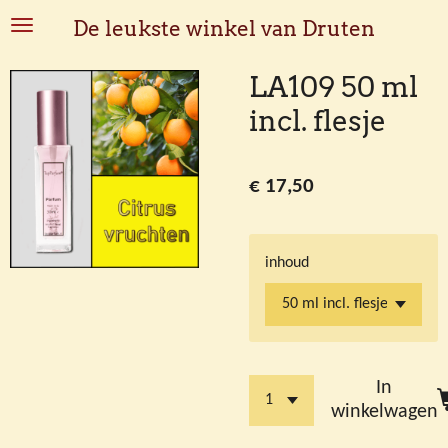
Ga
De leukste winkel van Druten
direct
naar
LA109 50 ml
de
incl. flesje
hoofdinhoud
€ 17,50
inhoud
In
winkelwagen