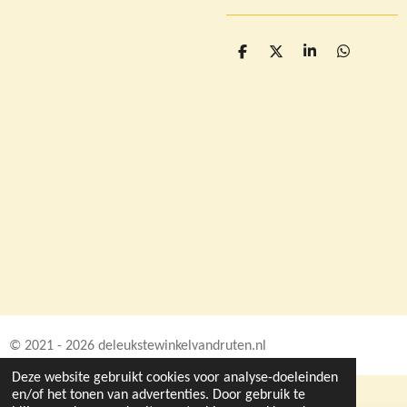
D
D
S
D
e
e
h
e
l
e
a
l
e
l
r
e
n
e
n
© 2021 - 2026 deleukstewinkelvandruten.nl
Deze website gebruikt cookies voor analyse-doeleinden
en/of het tonen van advertenties. Door gebruik te