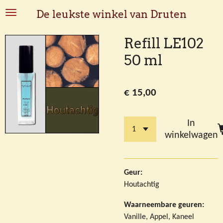
Ga
De leukste winkel van Druten
direct
naar
Refill LE102
de
50 ml
hoofdinhoud
€ 15,00
In
winkelwagen
Geur:
Houtachtig
Waarneembare geuren:
Vanille, Appel, Kaneel