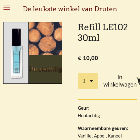
Ga
De leukste winkel van Druten
direct
naar
Refill LE102
de
30ml
hoofdinhoud
€ 10,00
In
winkelwagen
Geur:
Houtachtig
Waarneembare geuren:
Vanille, Appel, Kaneel