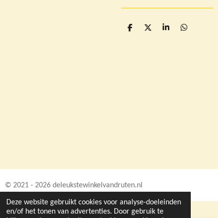
D
D
S
D
e
e
h
e
l
e
a
l
e
l
r
e
n
e
n
© 2021 - 2026 deleukstewinkelvandruten.nl
Deze website gebruikt cookies voor analyse-doeleinden
en/of het tonen van advertenties. Door gebruik te