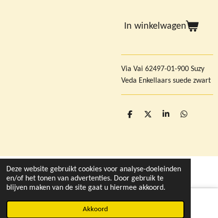
In winkelwagen
Via Vai 62497-01-900 Suzy
Veda Enkellaars suede zwart
D
D
S
D
e
e
h
e
l
e
a
l
e
l
r
e
n
e
n
Deze website gebruikt cookies voor analyse-doeleinden
© 2021 - 2026 deleukstewinkelvandruten.nl
en/of het tonen van advertenties. Door gebruik te
blijven maken van de site gaat u hiermee akkoord.
Akkoord
Instagram