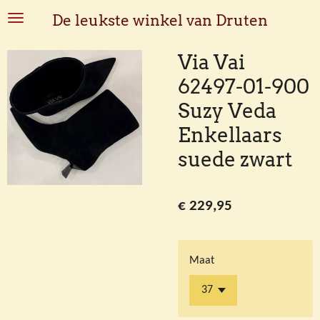
Ga
De leukste winkel van Druten
direct
naar
Via Vai
de
62497-01-900
hoofdinhoud
Suzy Veda
Enkellaars
suede zwart
€ 229,95
Maat