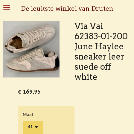
Ga
De leukste winkel van Druten
direct
naar
Via Vai
de
62383-01-200
hoofdinhoud
June Haylee
sneaker leer
suede off
white
€ 169,95
Maat