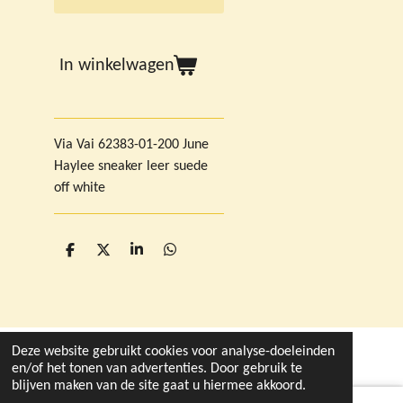
In winkelwagen
Via Vai 62383-01-200 June
Haylee sneaker leer suede
off white
D
D
S
D
e
e
h
e
l
e
a
l
e
l
r
e
n
e
n
Deze website gebruikt cookies voor analyse-doeleinden
© 2021 - 2026 deleukstewinkelvandruten.nl
en/of het tonen van advertenties. Door gebruik te
blijven maken van de site gaat u hiermee akkoord.