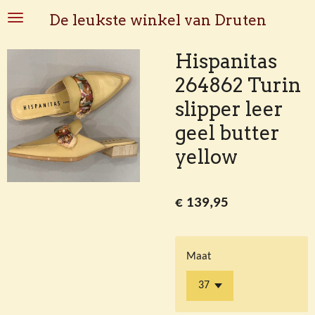
Ga
De leukste winkel van Druten
direct
naar
Hispanitas
de
264862 Turin
hoofdinhoud
slipper leer
geel butter
yellow
€ 139,95
Maat