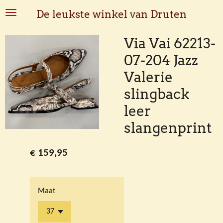
Ga
De leukste winkel van Druten
direct
naar
Via Vai 62213-
de
07-204 Jazz
hoofdinhoud
Valerie
slingback
leer
slangenprint
€ 159,95
Maat