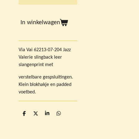
In winkelwagen
Via Vai 62213-07-204 Jazz
Valerie slingback leer
slangenprint met
verstelbare gespsluitingen.
Klein blokhakje en padded
voetbed.
D
D
S
D
e
e
h
e
l
e
a
l
e
l
r
e
n
e
n