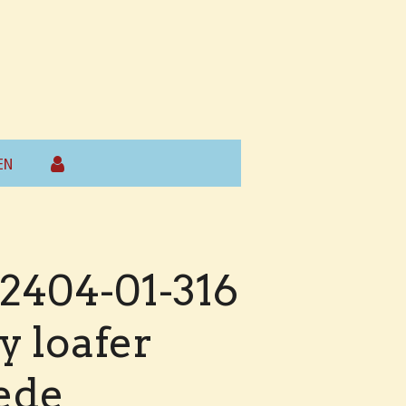
EN
62404-01-316
y loafer
ede