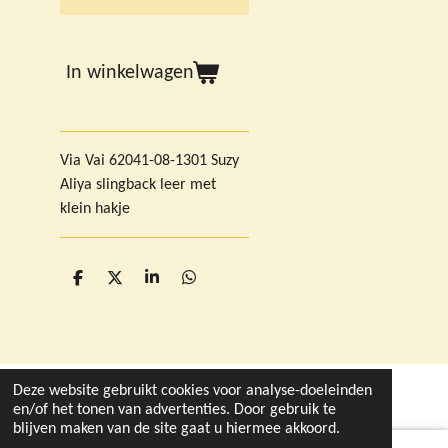
In winkelwagen
Via Vai 62041-08-1301 Suzy
Aliya slingback leer met
klein hakje
D
D
S
D
e
e
h
e
l
e
a
l
e
l
r
e
n
e
n
Deze website gebruikt cookies voor analyse-doeleinden
© 2021 - 2026 deleukstewinkelvandruten.nl
en/of het tonen van advertenties. Door gebruik te
blijven maken van de site gaat u hiermee akkoord.