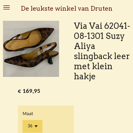
Ga
De leukste winkel van Druten
direct
naar
Via Vai 62041-
de
08-1301 Suzy
hoofdinhoud
Aliya
slingback leer
met klein
hakje
€ 169,95
Maat