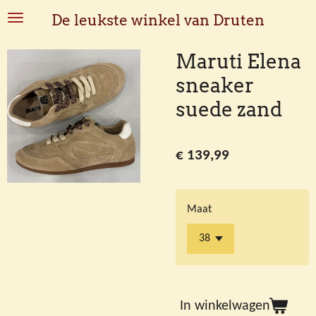
Ga
De leukste winkel van Druten
direct
naar
Maruti Elena
de
sneaker
hoofdinhoud
suede zand
€ 139,99
Maat
In winkelwagen