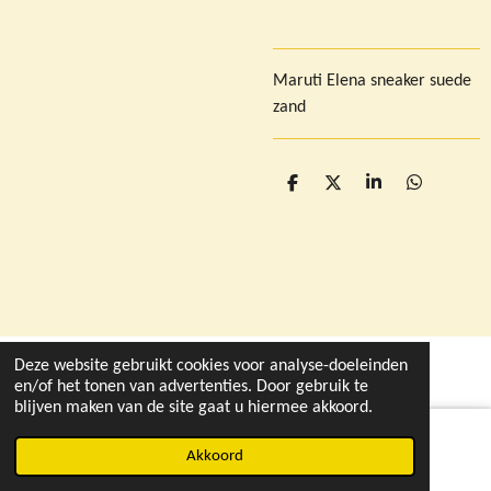
Maruti Elena sneaker suede
zand
D
D
S
D
e
e
h
e
l
e
a
l
e
l
r
e
n
e
n
Deze website gebruikt cookies voor analyse-doeleinden
© 2021 - 2026 deleukstewinkelvandruten.nl
en/of het tonen van advertenties. Door gebruik te
blijven maken van de site gaat u hiermee akkoord.
Akkoord
Instagram