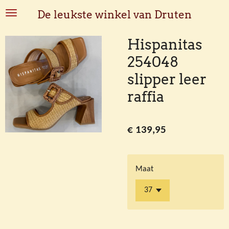
Ga
De leukste winkel van Druten
direct
naar
Hispanitas
de
254048
hoofdinhoud
slipper leer
raffia
€ 139,95
Maat