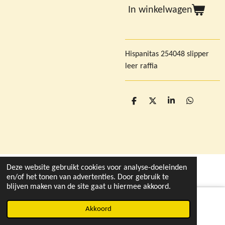
In winkelwagen
Hispanitas 254048 slipper
leer raffia
D
D
S
D
e
e
h
e
l
e
a
l
e
l
r
e
n
e
n
Deze website gebruikt cookies voor analyse-doeleinden
© 2021 - 2026 deleukstewinkelvandruten.nl
en/of het tonen van advertenties. Door gebruik te
blijven maken van de site gaat u hiermee akkoord.
Akkoord
Instagram