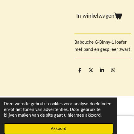
In winkelwagen
Babouche G-Binny-1 loafer
met band en gesp leer zwart
D
D
S
D
e
e
h
e
l
e
a
l
e
l
r
e
n
e
n
Deze website gebruikt cookies voor analyse-doeleinden
© 2021 - 2026 deleukstewinkelvandruten.nl
en/of het tonen van advertenties. Door gebruik te
blijven maken van de site gaat u hiermee akkoord.
Akkoord
Instagram