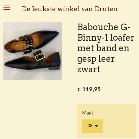
Ga
De leukste winkel van Druten
direct
naar
Babouche G-
de
Binny-1 loafer
hoofdinhoud
met band en
gesp leer
zwart
€ 119,95
Maat