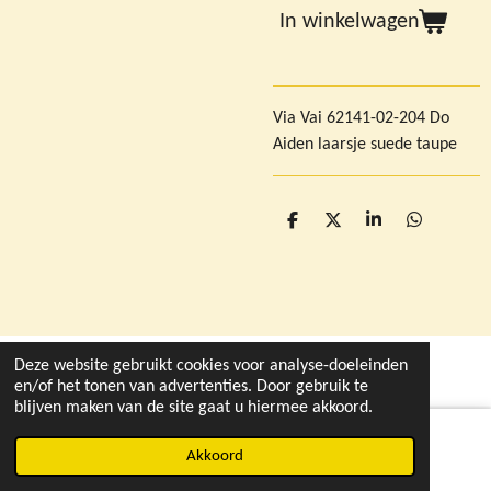
In winkelwagen
Via Vai 62141-02-204 Do
Aiden laarsje suede taupe
D
D
S
D
e
e
h
e
l
e
a
l
e
l
r
e
n
e
n
Deze website gebruikt cookies voor analyse-doeleinden
© 2021 - 2026 deleukstewinkelvandruten.nl
en/of het tonen van advertenties. Door gebruik te
blijven maken van de site gaat u hiermee akkoord.
Akkoord
Instagram