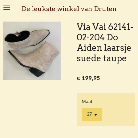
Ga
De leukste winkel van Druten
direct
naar
Via Vai 62141-
de
02-204 Do
hoofdinhoud
Aiden laarsje
suede taupe
€ 199,95
Maat