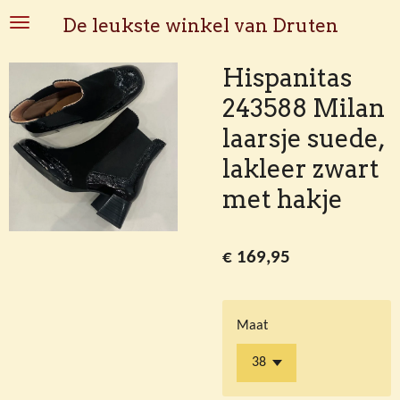
Ga
De leukste winkel van Druten
direct
naar
Hispanitas
de
243588 Milan
hoofdinhoud
laarsje suede,
lakleer zwart
met hakje
€ 169,95
Maat