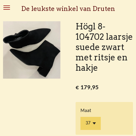
Ga
De leukste winkel van Druten
direct
naar
Högl 8-
de
104702 laarsje
hoofdinhoud
suede zwart
met ritsje en
hakje
€ 179,95
Maat