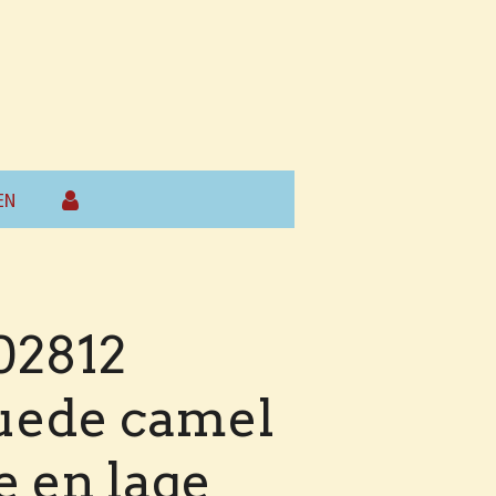
EN
02812
suede camel
e en lage