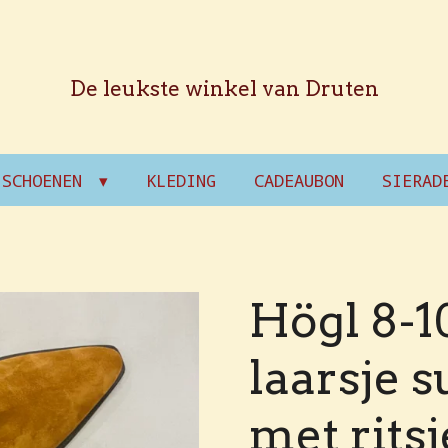
De leukste winkel van Druten
SCHOENEN
KLEDING
CADEAUBON
SIERAD
Högl 8-1
laarsje 
met ritsj