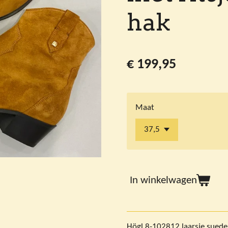
hak
€ 199,95
Maat
In winkelwagen
Högl 8-102812 laarsje suede 