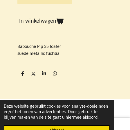
In winkelwagen
Babouche Pip 35 loafer
suede metallic fuchsia
D
D
S
D
e
e
h
e
l
e
a
l
e
l
r
e
n
e
n
Deze website gebruikt cookies voor analyse-doeleinden
© 2021 - 2026 deleukstewinkelvandruten.nl
en/of het tonen van advertenties. Door gebruik te
blijven maken van de site gaat u hiermee akkoord.