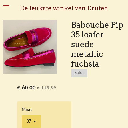
Ga
De leukste winkel van Druten
direct
naar
Babouche Pip
de
35 loafer
hoofdinhoud
suede
metallic
fuchsia
Sale!
€ 60,00
€ 119,95
Maat