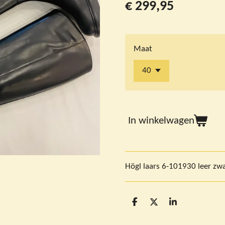
€ 299,95
Maat
In winkelwagen
Högl laars 6-101930 leer zw
D
D
S
e
e
h
l
e
a