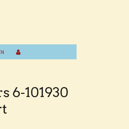
EN
rs 6-101930
rt