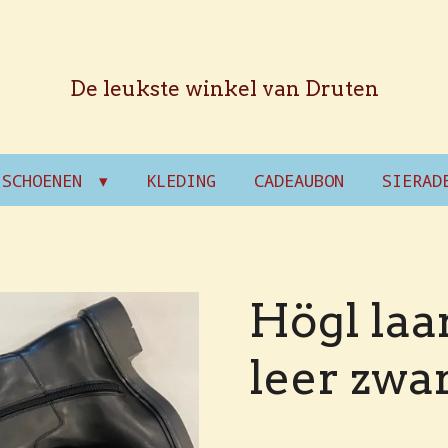
De leukste winkel van Druten
SCHOENEN
KLEDING
CADEAUBON
SIERAD
Högl laa
leer zwa