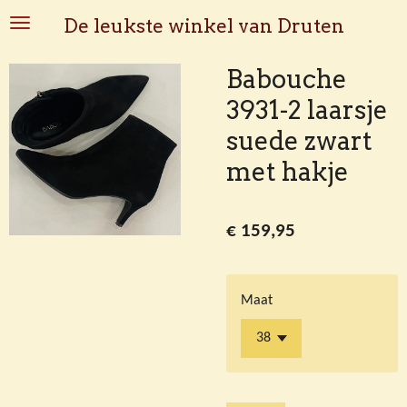
Ga
De leukste winkel van Druten
direct
naar
Babouche
de
3931-2 laarsje
hoofdinhoud
suede zwart
met hakje
€ 159,95
Maat